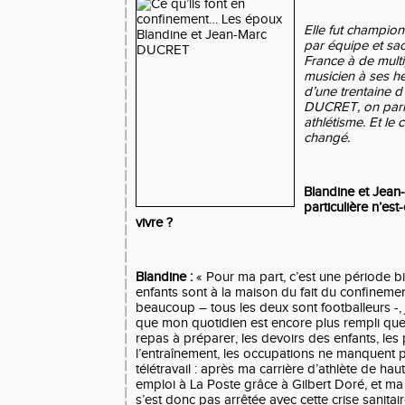
Elle fut champio
par équipe et s
France à de multip
musicien à ses he
d’une trentaine d
DUCRET, on parle,
athlétisme. Et le 
changé.
Blandine et Jean-
particulière n’est-
vivre ?
Blandine :
« Pour ma part, c’est une période b
enfants sont à la maison du fait du confinemen
beaucoup – tous les deux sont footballeurs -, 
que mon quotidien est encore plus rempli que 
repas à préparer, les devoirs des enfants, le
l’entraînement, les occupations ne manquent p
télétravail : après ma carrière d’athlète de hau
emploi à La Poste grâce à Gilbert Doré, et ma
s’est donc pas arrêtée avec cette crise sanitai