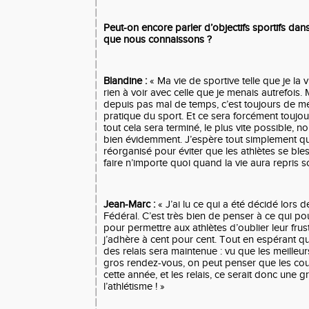
Peut-on encore parler d’objectifs sportifs dans 
que nous connaissons ?
Blandine :
« Ma vie de sportive telle que je la v
rien à voir avec celle que je menais autrefois.
depuis pas mal de temps, c’est toujours de me 
pratique du sport. Et ce sera forcément touj
tout cela sera terminé, le plus vite possible, n
bien évidemment. J’espère tout simplement que
réorganisé pour éviter que les athlètes se bl
faire n’importe quoi quand la vie aura repris s
Jean-Marc :
« J’ai lu ce qui a été décidé lors 
Fédéral. C’est très bien de penser à ce qui pou
pour permettre aux athlètes d’oublier leur frust
j’adhère à cent pour cent. Tout en espérant 
des relais sera maintenue : vu que les meilleur
gros rendez-vous, on peut penser que les cou
cette année, et les relais, ce serait donc une 
l’athlétisme ! »