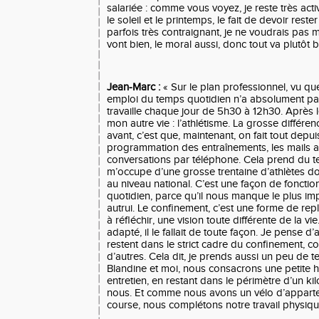
salariée : comme vous voyez, je reste très acti
le soleil et le printemps, le fait de devoir rest
parfois très contraignant, je ne voudrais pas m
vont bien, le moral aussi, donc tout va plutôt b
Jean-Marc :
« Sur le plan professionnel, vu qu
emploi du temps quotidien n’a absolument pas 
travaille chaque jour de 5h30 à 12h30. Après l
mon autre vie : l’athlétisme. La grosse différe
avant, c’est que, maintenant, on fait tout depui
programmation des entraînements, les mails au
conversations par téléphone. Cela prend du te
m’occupe d’une grosse trentaine d’athlètes d
au niveau national. C’est une façon de foncti
quotidien, parce qu’il nous manque le plus imp
autrui. Le confinement, c’est une forme de rep
à réfléchir, une vision toute différente de la vi
adapté, il le fallait de toute façon. Je pense d’a
restent dans le strict cadre du confinement, c
d’autres. Cela dit, je prends aussi un peu de t
Blandine et moi, nous consacrons une petite 
entretien, en restant dans le périmètre d’un k
nous. Et comme nous avons un vélo d’apparte
course, nous complétons notre travail physiqu