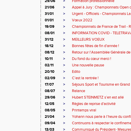
29/06
>
Formation professionnelle
21/06
>
Appel à Jury : Championnats Open d
31/01
>
Urgent - Officiels - Championnats La
01/01
>
Vœux 2022
19/09
>
Championnats de France de Trail - 
08/01
>
INFORMATION COVID - TELETRAV
31/12
>
MEILLEURS VOEUX
18/12
>
Bonnes fêtes de fin d'année !
08/12
>
Retour sur l'Assemblée Générale de
10/11
>
Du fond du cœur merci !
02/11
>
Une nouvelle pause
20/10
>
Edito
02/09
>
C’est la rentrée !
17/07
>
Séjours Sport et Tourisme en Grand 
08/07
>
Relance
29/06
>
Hubert STEINMETZ s’en est allé
12/05
>
Règles de reprise d'activité
08/05
>
Printemps viral
21/04
>
Yohann nous parle à l’heure du con
09/04
>
Continuons à respecter le confinem
13/03
>
Communiqué du Président- Mesures 