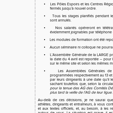
•
Les Pôles Espoirs et les Centres Régi
fermés jusqu’à nouvel ordre.
•
Tous les stages planifiés pendant 
sont annulés.
•
Nos salariés opéreront en télétrav
évidemment joignables par téléphone e
•
Les modules de formation ont été repor
•
Aucun séminaire ni colloque ne pourra 
•
L’Assemblée Générale de la LARGE pr
la date du 4 avril est reportée – pour
sur le même site et selon les mêmes m
•
Les Assemblées Générales de 
programmées respectivement au 13 et 
par leurs dirigeants à une date qu’il l
sachant toutefois que, selon la circulai
pour la tenue des AG des Comités Dé
plus tard la veille de l’AG de leur ligue.
Au-delà de ces décisions, je ne saurai que
athlètes, dirigeants et entraîneurs, à vous co
et aux textes officiels, et, au besoin, à les r
autour de vous. La situation est grave, il e