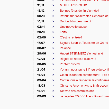
08/01
>
INFORMATION COVID - TELETRAV
31/12
>
MEILLEURS VOEUX
18/12
>
Bonnes fêtes de fin d'année !
08/12
>
Retour sur l'Assemblée Générale de
10/11
>
Du fond du cœur merci !
02/11
>
Une nouvelle pause
20/10
>
Edito
02/09
>
C’est la rentrée !
17/07
>
Séjours Sport et Tourisme en Grand 
08/07
>
Relance
29/06
>
Hubert STEINMETZ s’en est allé
12/05
>
Règles de reprise d'activité
08/05
>
Printemps viral
21/04
>
Yohann nous parle à l’heure du con
16/04
>
Ce qu’ils font en confinement… Les 
09/04
>
Continuons à respecter le confinem
13/03
>
Christine Arron en visite à Mirecourt
16/01
>
Activité des commissions
09/05
>
Le cap des 26 000 licenciés est franc