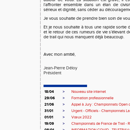
l’affronter ensemble dans un élan de civis
sérieux et dignité, sans céder au découragem
Je vous souhaite de prendre bien soin de vou
Et je nous souhaite à tous une rapide sortie 
et le retour de ces rumeurs de vie s’élevant 
de trail qui nous manquent déjà beaucoup.
Avec mon amitié,
Jean-Pierre Déloy
Président
18/04
>
Nouveau site internet
29/06
>
Formation professionnelle
21/06
>
Appel à Jury : Championnats Open d
31/01
>
Urgent - Officiels - Championnats La
01/01
>
Vœux 2022
19/09
>
Championnats de France de Trail - 